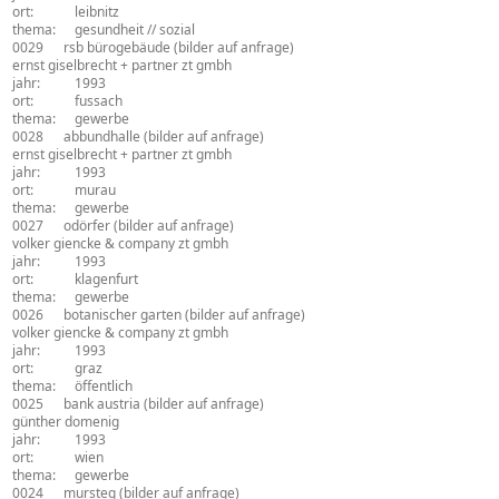
ort:
leibnitz
thema:
gesundheit // sozial
0029
rsb bürogebäude
(bilder auf anfrage)
architekturbüro:
ernst giselbrecht + partner zt gmbh
jahr:
1993
ort:
fussach
thema:
gewerbe
0028
abbundhalle
(bilder auf anfrage)
architekturbüro:
ernst giselbrecht + partner zt gmbh
jahr:
1993
ort:
murau
thema:
gewerbe
0027
odörfer
(bilder auf anfrage)
architekturbüro:
volker giencke & company zt gmbh
jahr:
1993
ort:
klagenfurt
thema:
gewerbe
0026
botanischer garten
(bilder auf anfrage)
architekturbüro:
volker giencke & company zt gmbh
jahr:
1993
ort:
graz
thema:
öffentlich
0025
bank austria
(bilder auf anfrage)
architekturbüro:
günther domenig
jahr:
1993
ort:
wien
thema:
gewerbe
0024
mursteg
(bilder auf anfrage)