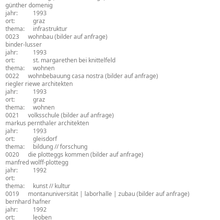
architekturbüro:
günther domenig
jahr:
1993
ort:
graz
thema:
infrastruktur
0023
wohnbau
(bilder auf anfrage)
architekturbüro:
binder-lusser
jahr:
1993
ort:
st. margarethen bei knittelfeld
thema:
wohnen
0022
wohnbebauung casa nostra
(bilder auf anfrage)
architekturbüro:
riegler riewe architekten
jahr:
1993
ort:
graz
thema:
wohnen
0021
volksschule
(bilder auf anfrage)
architekturbüro:
markus pernthaler architekten
jahr:
1993
ort:
gleisdorf
thema:
bildung // forschung
0020
die plotteggs kommen
(bilder auf anfrage)
architekturbüro:
manfred wolff-plottegg
jahr:
1992
ort:
thema:
kunst // kultur
0019
montanuniversität | laborhalle | zubau
(bilder auf anfrage)
architekturbüro:
bernhard hafner
jahr:
1992
ort:
leoben