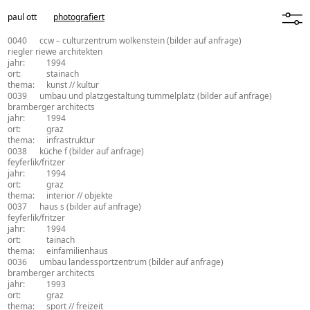
paul ott
photografiert
menü
0040
ccw – culturzentrum wolkenstein
(bilder auf anfrage)
architekturbüro:
riegler riewe architekten
jahr:
1994
ort:
stainach
thema:
kunst // kultur
0039
umbau und platzgestaltung tummelplatz
(bilder auf anfrage)
architekturbüro:
bramberger architects
jahr:
1994
ort:
graz
thema:
infrastruktur
0038
küche f
(bilder auf anfrage)
architekturbüro:
feyferlik/fritzer
jahr:
1994
ort:
graz
thema:
interior // objekte
0037
haus s
(bilder auf anfrage)
architekturbüro:
feyferlik/fritzer
jahr:
1994
ort:
tainach
thema:
einfamilienhaus
0036
umbau landessportzentrum
(bilder auf anfrage)
architekturbüro:
bramberger architects
jahr:
1993
ort:
graz
thema:
sport // freizeit