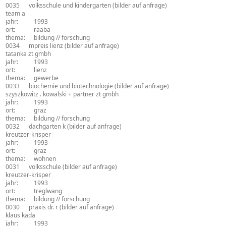
0035
volksschule und kindergarten
(bilder auf anfrage)
architekturbüro:
team a
jahr:
1993
ort:
raaba
thema:
bildung // forschung
0034
mpreis lienz
(bilder auf anfrage)
architekturbüro:
tatanka zt gmbh
jahr:
1993
ort:
lienz
thema:
gewerbe
0033
biochemie und biotechnologie
(bilder auf anfrage)
architekturbüro:
szyszkowitz . kowalski + partner zt gmbh
jahr:
1993
ort:
graz
thema:
bildung // forschung
0032
dachgarten k
(bilder auf anfrage)
architekturbüro:
kreutzer-krisper
jahr:
1993
ort:
graz
thema:
wohnen
0031
volksschule
(bilder auf anfrage)
architekturbüro:
kreutzer-krisper
jahr:
1993
ort:
treglwang
thema:
bildung // forschung
0030
praxis dr. r
(bilder auf anfrage)
architekturbüro:
klaus kada
jahr:
1993