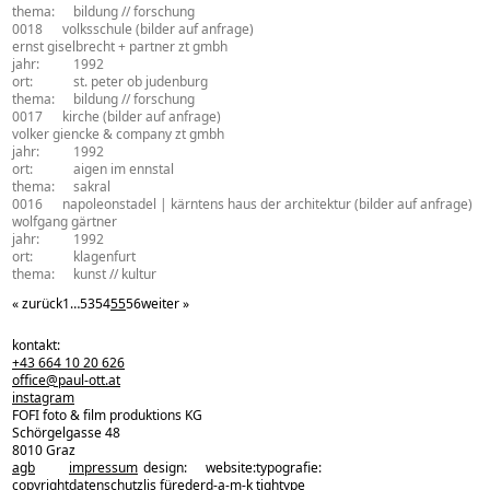
thema:
bildung // forschung
0018
volksschule
(bilder auf anfrage)
architekturbüro:
ernst giselbrecht + partner zt gmbh
jahr:
1992
ort:
st. peter ob judenburg
thema:
bildung // forschung
0017
kirche
(bilder auf anfrage)
architekturbüro:
volker giencke & company zt gmbh
jahr:
1992
ort:
aigen im ennstal
thema:
sakral
0016
napoleonstadel | kärntens haus der architektur
(bilder auf anfrage)
architekturbüro:
wolfgang gärtner
jahr:
1992
ort:
klagenfurt
thema:
kunst // kultur
« zurück
1
…
53
54
55
56
weiter »
kontakt:
+43 664 10 20 626
office@paul-ott.at
instagram
FOFI foto & film produktions KG
Schörgelgasse 48
8010 Graz
agb
impressum
design:
website:
typografie:
copyright
datenschutz
lis füreder
d-a-m-k
tightype