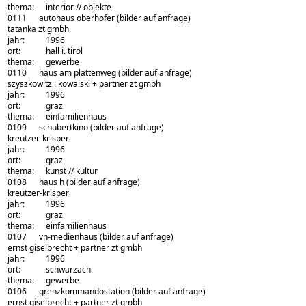
thema:
interior // objekte
0111
autohaus oberhofer
(bilder auf anfrage)
architekturbüro:
tatanka zt gmbh
jahr:
1996
ort:
hall i. tirol
thema:
gewerbe
0110
haus am plattenweg
(bilder auf anfrage)
architekturbüro:
szyszkowitz . kowalski + partner zt gmbh
jahr:
1996
ort:
graz
thema:
einfamilienhaus
0109
schubertkino
(bilder auf anfrage)
architekturbüro:
kreutzer-krisper
jahr:
1996
ort:
graz
thema:
kunst // kultur
0108
haus h
(bilder auf anfrage)
architekturbüro:
kreutzer-krisper
jahr:
1996
ort:
graz
thema:
einfamilienhaus
0107
vn-medienhaus
(bilder auf anfrage)
architekturbüro:
ernst giselbrecht + partner zt gmbh
jahr:
1996
ort:
schwarzach
thema:
gewerbe
0106
grenzkommandostation
(bilder auf anfrage)
architekturbüro:
ernst giselbrecht + partner zt gmbh