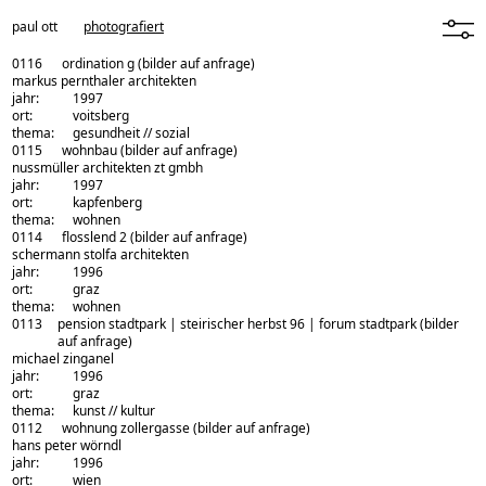
paul ott
photografiert
menü
0116
ordination g
(bilder auf anfrage)
architekturbüro:
markus pernthaler architekten
jahr:
1997
ort:
voitsberg
thema:
gesundheit // sozial
0115
wohnbau
(bilder auf anfrage)
architekturbüro:
nussmüller architekten zt gmbh
jahr:
1997
ort:
kapfenberg
thema:
wohnen
0114
flosslend 2
(bilder auf anfrage)
architekturbüro:
schermann stolfa architekten
jahr:
1996
ort:
graz
thema:
wohnen
0113
pension stadtpark | steirischer herbst 96 | forum stadtpark
(bilder
auf anfrage)
architekturbüro:
michael zinganel
jahr:
1996
ort:
graz
thema:
kunst // kultur
0112
wohnung zollergasse
(bilder auf anfrage)
architekturbüro:
hans peter wörndl
jahr:
1996
ort:
wien