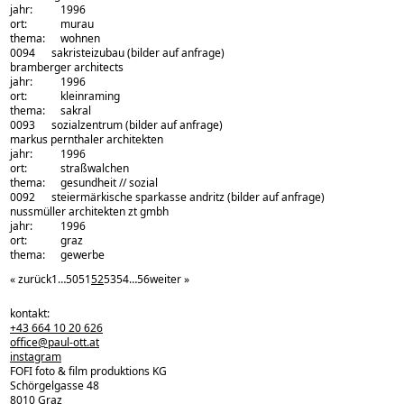
jahr:
1996
ort:
murau
thema:
wohnen
0094
sakristeizubau
(bilder auf anfrage)
architekturbüro:
bramberger architects
jahr:
1996
ort:
kleinraming
thema:
sakral
0093
sozialzentrum
(bilder auf anfrage)
architekturbüro:
markus pernthaler architekten
jahr:
1996
ort:
straßwalchen
thema:
gesundheit // sozial
0092
steiermärkische sparkasse andritz
(bilder auf anfrage)
architekturbüro:
nussmüller architekten zt gmbh
jahr:
1996
ort:
graz
thema:
gewerbe
« zurück
1
…
50
51
52
53
54
…
56
weiter »
kontakt:
+43 664 10 20 626
office@paul-ott.at
instagram
FOFI foto & film produktions KG
Schörgelgasse 48
8010 Graz