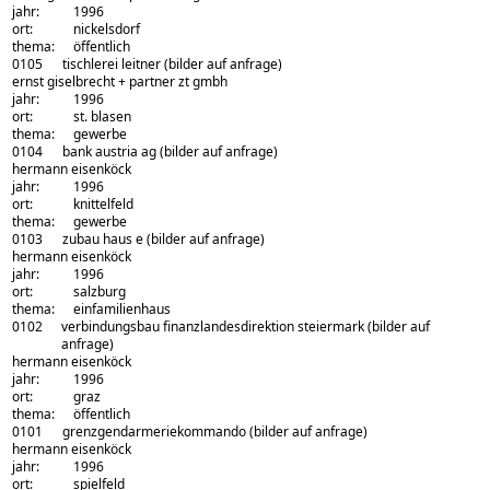
jahr:
1996
ort:
nickelsdorf
thema:
öffentlich
0105
tischlerei leitner
(bilder auf anfrage)
architekturbüro:
ernst giselbrecht + partner zt gmbh
jahr:
1996
ort:
st. blasen
thema:
gewerbe
0104
bank austria ag
(bilder auf anfrage)
architekturbüro:
hermann eisenköck
jahr:
1996
ort:
knittelfeld
thema:
gewerbe
0103
zubau haus e
(bilder auf anfrage)
architekturbüro:
hermann eisenköck
jahr:
1996
ort:
salzburg
thema:
einfamilienhaus
0102
verbindungsbau finanzlandesdirektion steiermark
(bilder auf
anfrage)
architekturbüro:
hermann eisenköck
jahr:
1996
ort:
graz
thema:
öffentlich
0101
grenzgendarmeriekommando
(bilder auf anfrage)
architekturbüro:
hermann eisenköck
jahr:
1996
ort:
spielfeld