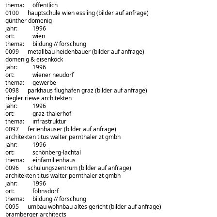
thema:
öffentlich
0100
hauptschule wien essling
(bilder auf anfrage)
architekturbüro:
günther domenig
jahr:
1996
ort:
wien
thema:
bildung // forschung
0099
metallbau heidenbauer
(bilder auf anfrage)
architekturbüro:
domenig & eisenköck
jahr:
1996
ort:
wiener neudorf
thema:
gewerbe
0098
parkhaus flughafen graz
(bilder auf anfrage)
architekturbüro:
riegler riewe architekten
jahr:
1996
ort:
graz-thalerhof
thema:
infrastruktur
0097
ferienhäuser
(bilder auf anfrage)
architekturbüro:
architekten titus walter pernthaler zt gmbh
jahr:
1996
ort:
schönberg-lachtal
thema:
einfamilienhaus
0096
schulungszentrum
(bilder auf anfrage)
architekturbüro:
architekten titus walter pernthaler zt gmbh
jahr:
1996
ort:
fohnsdorf
thema:
bildung // forschung
0095
umbau wohnbau altes gericht
(bilder auf anfrage)
architekturbüro:
bramberger architects