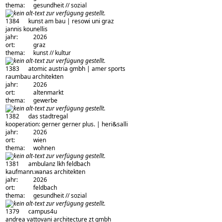
thema:
gesundheit // sozial
1384
kunst am bau | resowi uni graz
architekturbüro:
jannis kounellis
jahr:
2026
ort:
graz
thema:
kunst // kultur
1383
atomic austria gmbh | amer sports
architekturbüro:
raumbau architekten
jahr:
2026
ort:
altenmarkt
thema:
gewerbe
1382
das stadtregal
architekturbüro:
kooperation: gerner gerner plus. | heri&salli
jahr:
2026
ort:
wien
thema:
wohnen
1381
ambulanz lkh feldbach
architekturbüro:
kaufmann.wanas architekten
jahr:
2026
ort:
feldbach
thema:
gesundheit // sozial
1379
campus4u
architekturbüro:
andrea vattovani architecture zt gmbh