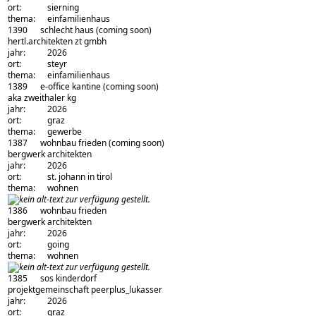
ort:
sierning
thema:
einfamilienhaus
1390
schlecht haus
(coming soon)
architekturbüro:
hertl.architekten zt gmbh
jahr:
2026
ort:
steyr
thema:
einfamilienhaus
1389
e-office kantine
(coming soon)
architekturbüro:
aka zweithaler kg
jahr:
2026
ort:
graz
thema:
gewerbe
1387
wohnbau frieden
(coming soon)
architekturbüro:
bergwerk architekten
jahr:
2026
ort:
st. johann in tirol
thema:
wohnen
1386
wohnbau frieden
architekturbüro:
bergwerk architekten
jahr:
2026
ort:
going
thema:
wohnen
1385
sos kinderdorf
architekturbüro:
projektgemeinschaft peerplus_lukasser
jahr:
2026
ort:
graz