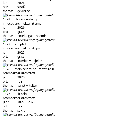
jahr:
2026
ort:
straß
thema:
gewerbe
1378
das eggenberg
architekturbüro:
innocad architektur zt gmbh
jahr:
2026
ort:
graz
thema:
hotel // gastronomie
1377
apt phd
architekturbüro:
innocad architektur zt gmbh
jahr:
2025
ort:
graz
thema:
interior // objekte
1376
stein.zeit.museum stift rein
architekturbüro:
bramberger architects
jahr:
2025
ort:
rein
thema:
kunst // kultur
1375
stift rein
architekturbüro:
bramberger architects
jahr:
2022 | 2025
ort:
rein
thema:
sakral