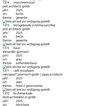
1374
maschinenraum
architekturbüro:
pott architects gmbh
jahr:
2025
ort:
berlin
thema:
gewerbe
1373
bürogebäude schönhauserallee
architekturbüro:
pott architects gmbh
jahr:
2025
ort:
berlin
thema:
gewerbe
1372
haus
architekturbüro:
alexander gurmann
jahr:
2025
ort:
graz
thema:
einfamilienhaus
1371
café resselpark
architekturbüro:
swisspearl österreich gmbh | ppag architects
jahr:
2025
ort:
wien
thema:
hotel // gastronomie
1370
kirchenarkade
architekturbüro:
hertl.architekten zt gmbh
jahr:
2025
ort:
hörsching