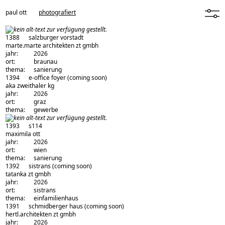
paul ott
photografiert
menü
1388
salzburger vorstadt
architekturbüro:
marte.marte architekten zt gmbh
jahr:
2026
ort:
braunau
thema:
sanierung
1394
e-office foyer
(coming soon)
architekturbüro:
aka zweithaler kg
jahr:
2026
ort:
graz
thema:
gewerbe
1393
s114
architekturbüro:
maximila ott
jahr:
2026
ort:
wien
thema:
sanierung
1392
sistrans
(coming soon)
architekturbüro:
tatanka zt gmbh
jahr:
2026
ort:
sistrans
thema:
einfamilienhaus
1391
schmidberger haus
(coming soon)
architekturbüro:
hertl.architekten zt gmbh
jahr:
2026