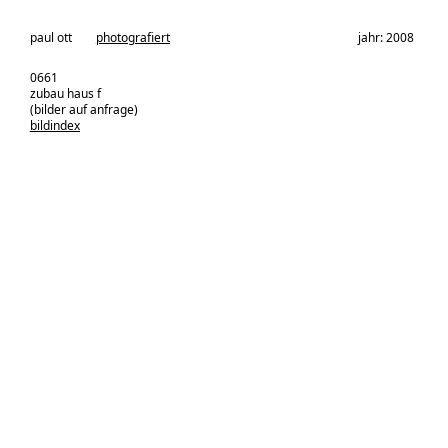
architekturbüro:
paul ott
photografiert
jahr: 2008
0661
zubau haus f
(bilder auf anfrage)
bildindex