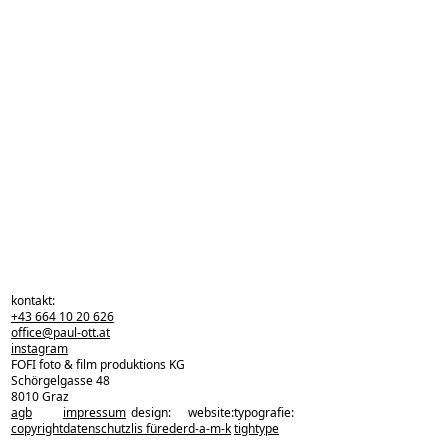
kontakt:
+43 664 10 20 626
office@paul-ott.at
instagram
FOFI foto & film produktions KG
Schörgelgasse 48
8010 Graz
agb
impressum
design:
website:
typografie:
zurück zu den projekten
copyright
datenschutz
lis füreder
d-a-m-k
tightype
zurück nach oben