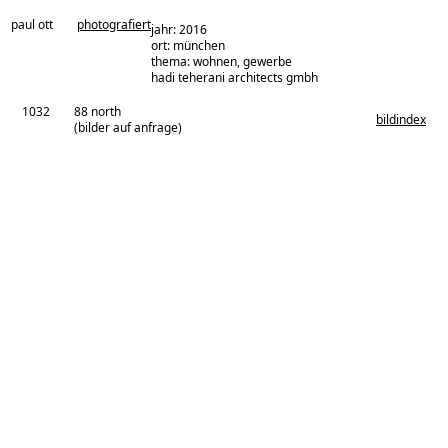
paul ott
photografiert
jahr: 2016
ort: münchen
thema: wohnen, gewerbe
architekturbüro:
hadi teherani architects gmbh
1032
88 north
bildindex
(bilder auf anfrage)