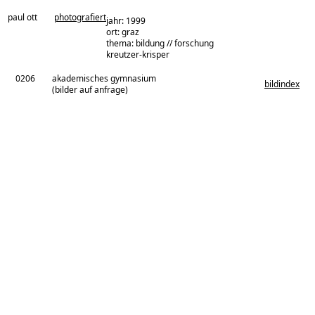
paul ott
photografiert
jahr: 1999
ort: graz
thema: bildung // forschung
architekturbüro:
kreutzer-krisper
0206
akademisches gymnasium
bildindex
(bilder auf anfrage)