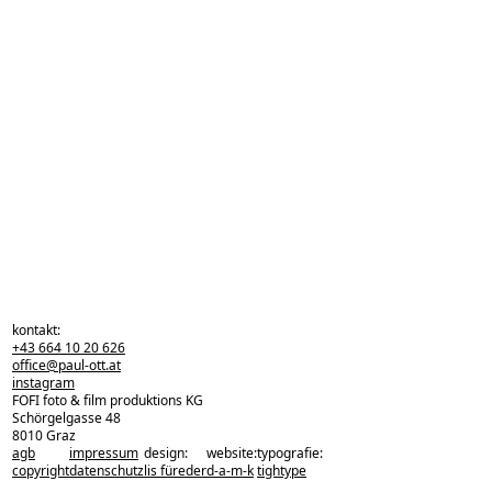
kontakt:
+43 664 10 20 626
office@paul-ott.at
instagram
FOFI foto & film produktions KG
Schörgelgasse 48
8010 Graz
agb
impressum
design:
website:
typografie:
zurück zu den projekten
copyright
datenschutz
lis füreder
d-a-m-k
tightype
zurück nach oben