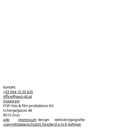
kontakt:
+43 664 10 20 626
office@paul-ott.at
instagram
FOFI foto & film produktions KG
Schörgelgasse 48
8010 Graz
agb
impressum
design:
website:
typografie:
zurück zu den projekten
copyright
datenschutz
lis füreder
d-a-m-k
tightype
zurück nach oben