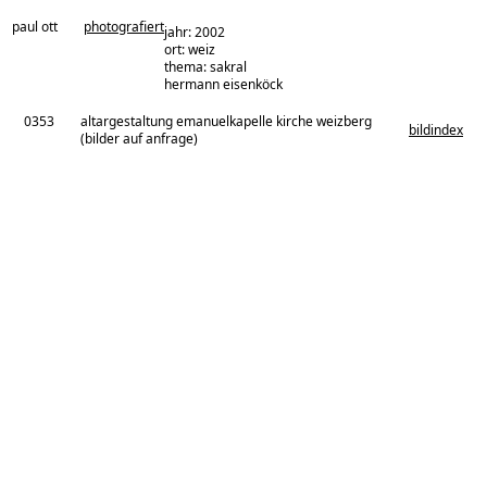
paul ott
photografiert
jahr: 2002
ort: weiz
thema: sakral
architekturbüro:
hermann eisenköck
0353
altargestaltung emanuelkapelle kirche weizberg
bildindex
(bilder auf anfrage)