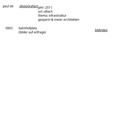
paul ott
photografiert
jahr: 2011
ort: villach
thema: infrastruktur
architekturbüro:
gasparin & meier architekten
0803
bahnhofplatz
bildindex
(bilder auf anfrage)