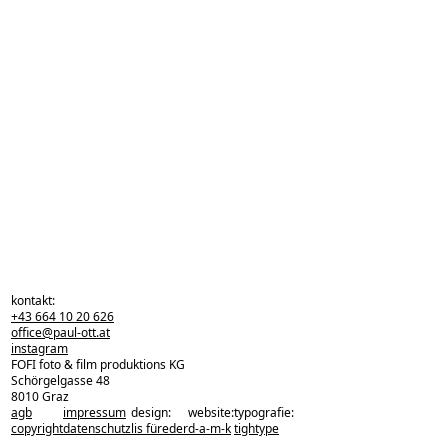
kontakt:
+43 664 10 20 626
office@paul-ott.at
instagram
FOFI foto & film produktions KG
Schörgelgasse 48
8010 Graz
agb
impressum
design:
website:
typografie:
zurück zu den projekten
copyright
datenschutz
lis füreder
d-a-m-k
tightype
zurück nach oben