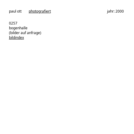
architekturbüro:
paul ott
photografiert
jahr: 2000
0257
bogenhalle
(bilder auf anfrage)
bildindex