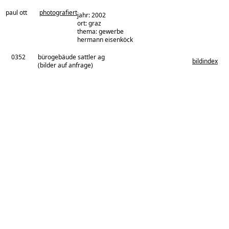
paul ott
photografiert
jahr: 2002
ort: graz
thema: gewerbe
architekturbüro:
hermann eisenköck
0352
bürogebäude sattler ag
bildindex
(bilder auf anfrage)