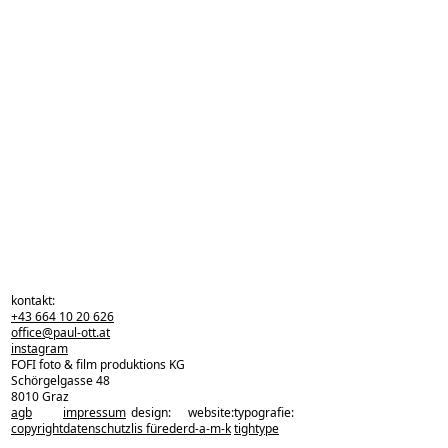
kontakt:
+43 664 10 20 626
office@paul-ott.at
instagram
FOFI foto & film produktions KG
Schörgelgasse 48
8010 Graz
agb
impressum
design:
website:
typografie:
zurück zu den projekten
copyright
datenschutz
lis füreder
d-a-m-k
tightype
zurück nach oben