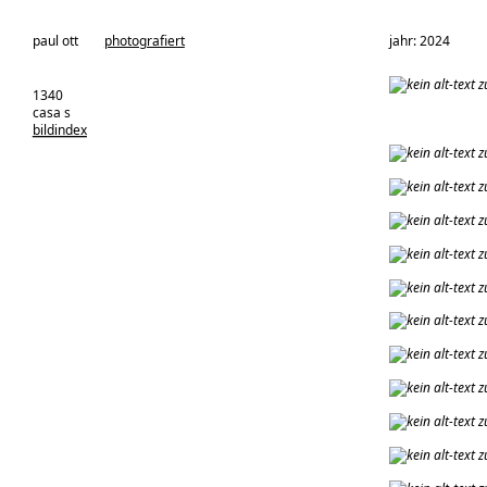
architekturbüro:
paul ott
photografiert
jahr: 2024
1340
casa s
bildindex