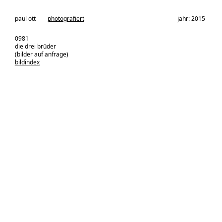
architekturbüro:
paul ott
photografiert
jahr: 2015
0981
die drei brüder
(bilder auf anfrage)
bildindex