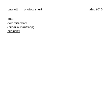
architekturbüro:
paul ott
photografiert
jahr: 2016
1048
dolomitenbad
(bilder auf anfrage)
bildindex