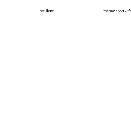
ort: lienz
thema: sport // fr