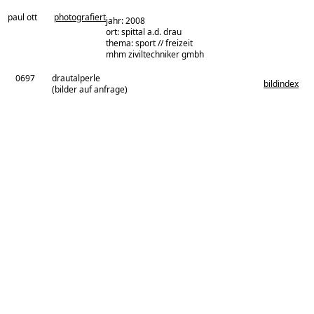
paul ott
photografiert
jahr: 2008
ort: spittal a.d. drau
thema: sport // freizeit
architekturbüro:
mhm ziviltechniker gmbh
0697
drautalperle
bildindex
(bilder auf anfrage)