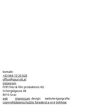
kontakt:
+43 664 10 20 626
office@paul-ott.at
instagram
FOFI foto & film produktions KG
Schörgelgasse 48
8010 Graz
agb
impressum
design:
website:
typografie:
zurück zu den projekten
copyright
datenschutz
lis füreder
d-a-m-k
tightype
zurück nach oben