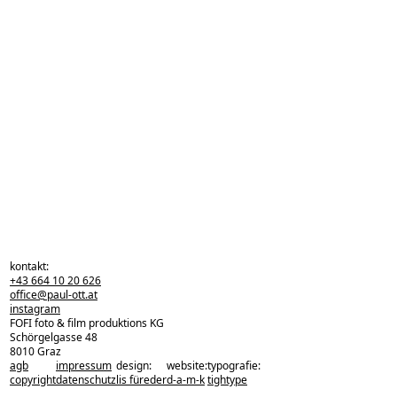
kontakt:
+43 664 10 20 626
office@paul-ott.at
instagram
FOFI foto & film produktions KG
Schörgelgasse 48
8010 Graz
agb
impressum
design:
website:
typografie:
zurück zu den projekten
copyright
datenschutz
lis füreder
d-a-m-k
tightype
zurück nach oben