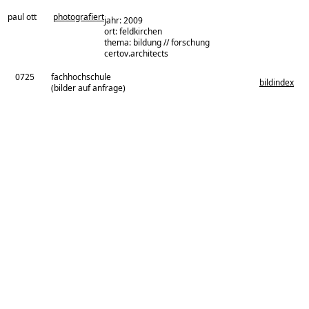
paul ott
photografiert
jahr: 2009
ort: feldkirchen
thema: bildung // forschung
architekturbüro:
certov.architects
0725
fachhochschule
bildindex
(bilder auf anfrage)