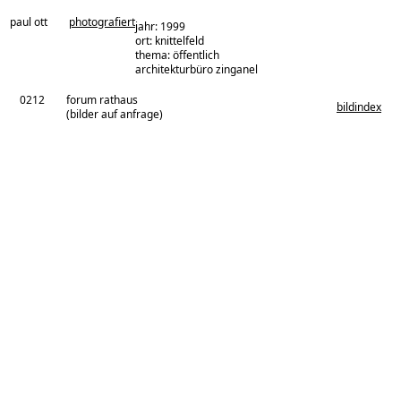
paul ott
photografiert
jahr: 1999
ort: knittelfeld
thema: öffentlich
architekturbüro:
architekturbüro zinganel
0212
forum rathaus
bildindex
(bilder auf anfrage)