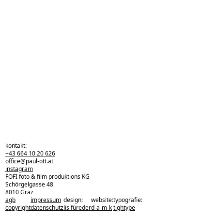
kontakt:
+43 664 10 20 626
office@paul-ott.at
instagram
FOFI foto & film produktions KG
Schörgelgasse 48
8010 Graz
agb
impressum
design:
website:
typografie:
zurück zu den projekten
copyright
datenschutz
lis füreder
d-a-m-k
tightype
zurück nach oben