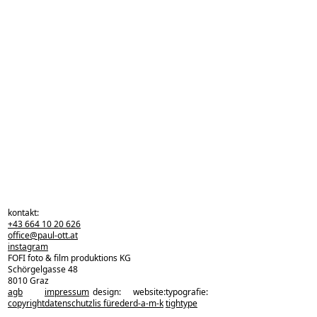
kontakt:
+43 664 10 20 626
office@paul-ott.at
instagram
FOFI foto & film produktions KG
Schörgelgasse 48
8010 Graz
agb
impressum
design:
website:
typografie:
zurück zu den projekten
copyright
datenschutz
lis füreder
d-a-m-k
tightype
zurück nach oben