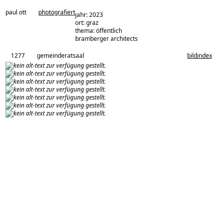
paul ott
photografiert
jahr: 2023
ort: graz
thema: öffentlich
architekturbüro:
bramberger architects
1277
gemeinderatsaal
bildindex