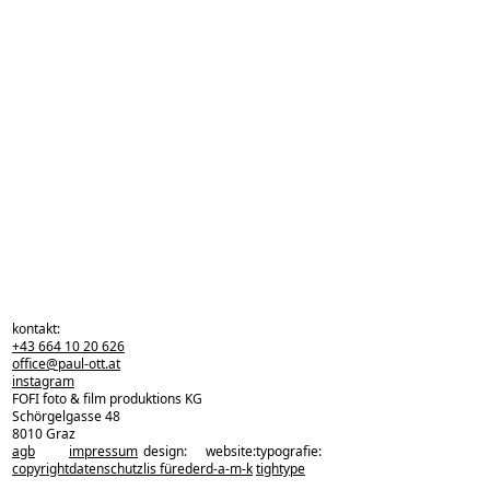
kontakt:
+43 664 10 20 626
office@paul-ott.at
instagram
FOFI foto & film produktions KG
Schörgelgasse 48
8010 Graz
agb
impressum
design:
website:
typografie:
zurück zu den projekten
copyright
datenschutz
lis füreder
d-a-m-k
tightype
zurück nach oben