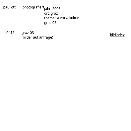
paul ott
photografiert
jahr: 2003
ort: graz
thema: kunst // kultur
architekturbüro:
graz 03
0415
graz 03
bildindex
(bilder auf anfrage)