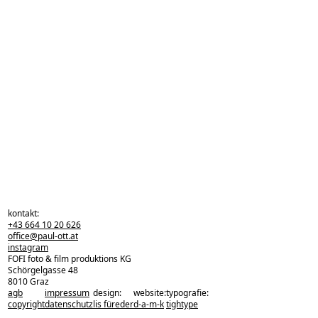
kontakt:
+43 664 10 20 626
office@paul-ott.at
instagram
FOFI foto & film produktions KG
Schörgelgasse 48
8010 Graz
agb
impressum
design:
website:
typografie:
zurück zu den projekten
copyright
datenschutz
lis füreder
d-a-m-k
tightype
zurück nach oben