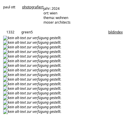
paul ott
photografiert
jahr: 2024
ort: wien
thema: wohnen
architekturbüro:
moser architects
1332
green5
bildindex