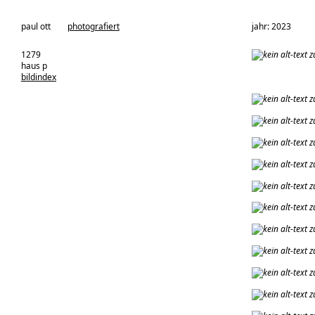
architekturbüro:
paul ott
photografiert
jahr: 2023
1279
haus p
bildindex