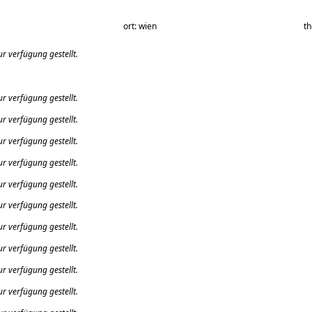
ort: wien
t