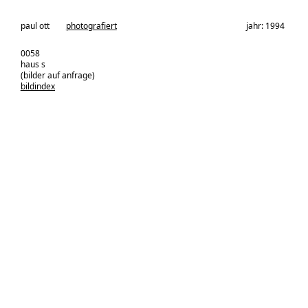
architekturbüro:
paul ott
photografiert
jahr: 1994
0058
haus s
(bilder auf anfrage)
bildindex