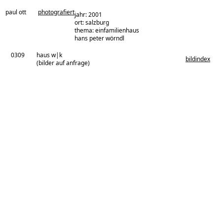
paul ott
photografiert
jahr: 2001
ort: salzburg
thema: einfamilienhaus
architekturbüro:
hans peter wörndl
0309
haus w|k
bildindex
(bilder auf anfrage)