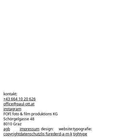
kontakt:
+43 664 10 20 626
office@paul-ott.at
instagram
FOFI foto & film produktions KG
Schörgelgasse 48
8010 Graz
agb
impressum
design:
website:
typografie:
zurück zu den projekten
copyright
datenschutz
lis füreder
d-a-m-k
tightype
zurück nach oben