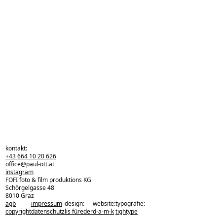
kontakt:
+43 664 10 20 626
office@paul-ott.at
instagram
FOFI foto & film produktions KG
Schörgelgasse 48
8010 Graz
agb
impressum
design:
website:
typografie:
zurück zu den projekten
copyright
datenschutz
lis füreder
d-a-m-k
tightype
zurück nach oben