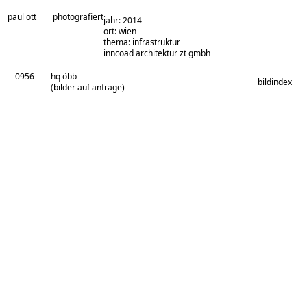
paul ott
photografiert
jahr: 2014
ort: wien
thema: infrastruktur
architekturbüro:
inncoad architektur zt gmbh
0956
hq öbb
bildindex
(bilder auf anfrage)