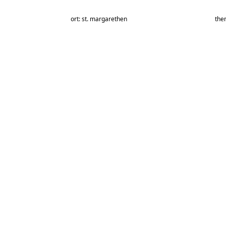
ort: st. margarethen
them