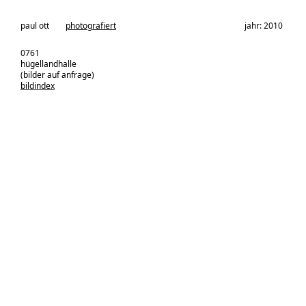
architekturbüro:
paul ott
photografiert
jahr: 2010
0761
hügellandhalle
(bilder auf anfrage)
bildindex