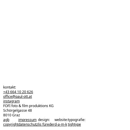
kontakt:
+43 664 10 20 626
office@paul-ott.at
instagram
FOFI foto & film produktions KG
Schörgelgasse 48
8010 Graz
agb
impressum
design:
website:
typografie:
zurück zu den projekten
copyright
datenschutz
lis füreder
d-a-m-k
tightype
zurück nach oben