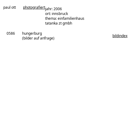
paul ott
photografiert
jahr: 2006
ort: innsbruck
thema: einfamilienhaus
architekturbüro:
tatanka zt gmbh
0586
hungerburg
bildindex
(bilder auf anfrage)