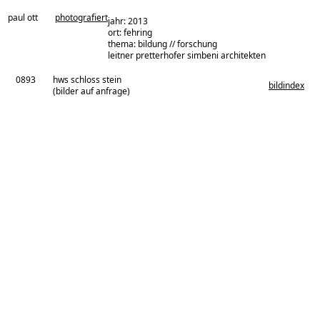
paul ott
photografiert
jahr: 2013
ort: fehring
thema: bildung // forschung
architekturbüro:
leitner pretterhofer simbeni architekten
0893
hws schloss stein
bildindex
(bilder auf anfrage)