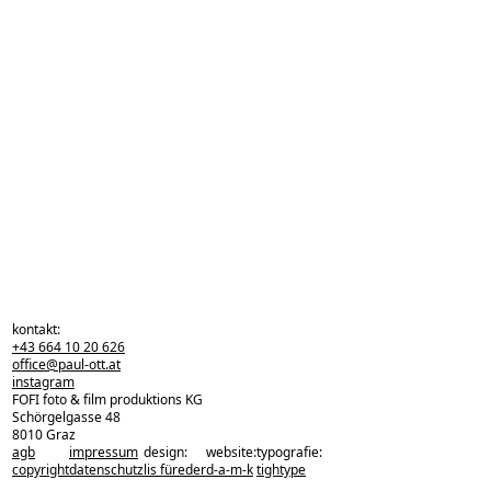
kontakt:
+43 664 10 20 626
office@paul-ott.at
instagram
FOFI foto & film produktions KG
Schörgelgasse 48
8010 Graz
agb
impressum
design:
website:
typografie:
zurück zu den projekten
copyright
datenschutz
lis füreder
d-a-m-k
tightype
zurück nach oben