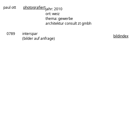
paul ott
photografiert
jahr: 2010
ort: weiz
thema: gewerbe
architekturbüro:
architektur consult zt gmbh
0789
interspar
bildindex
(bilder auf anfrage)