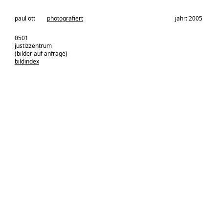
architekturbüro:
paul ott
photografiert
jahr: 2005
0501
justizzentrum
(bilder auf anfrage)
bildindex