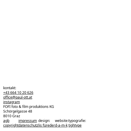
kontakt:
+43 664 10 20 626
office@paul-ott.at
instagram
FOFI foto & film produktions KG
Schörgelgasse 48
8010 Graz
agb
impressum
design:
website:
typografie:
zurück zu den projekten
copyright
datenschutz
lis füreder
d-a-m-k
tightype
zurück nach oben