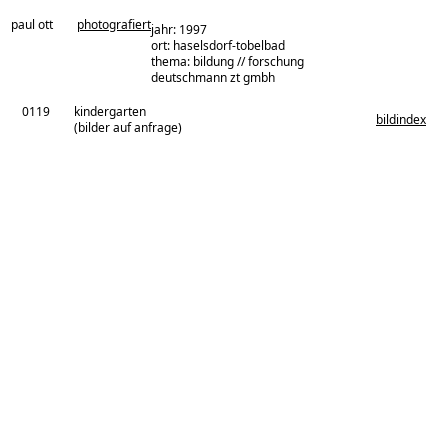
paul ott
photografiert
jahr: 1997
ort: haselsdorf-tobelbad
thema: bildung // forschung
architekturbüro:
deutschmann zt gmbh
0119
kindergarten
bildindex
(bilder auf anfrage)