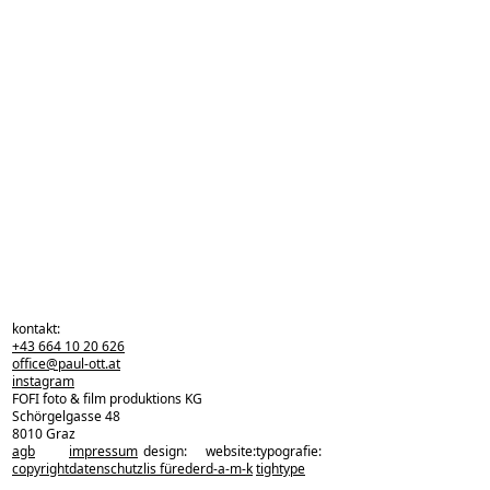
kontakt:
+43 664 10 20 626
office@paul-ott.at
instagram
FOFI foto & film produktions KG
Schörgelgasse 48
8010 Graz
agb
impressum
design:
website:
typografie:
zurück zu den projekten
copyright
datenschutz
lis füreder
d-a-m-k
tightype
zurück nach oben