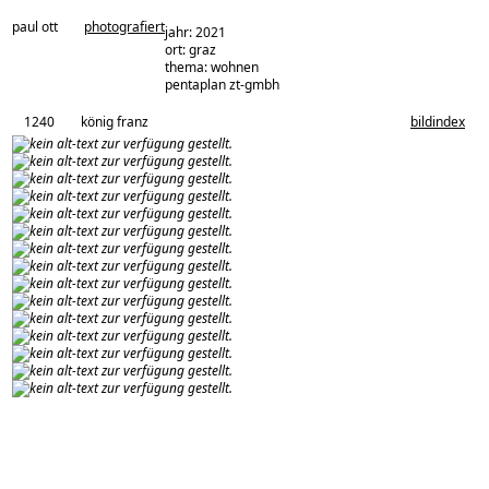
paul ott
photografiert
jahr: 2021
ort: graz
thema: wohnen
architekturbüro:
pentaplan zt-gmbh
1240
könig franz
bildindex