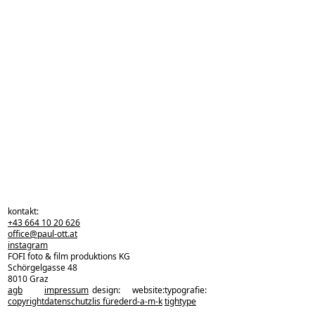
kontakt:
+43 664 10 20 626
office@paul-ott.at
instagram
FOFI foto & film produktions KG
Schörgelgasse 48
8010 Graz
agb
impressum
design:
website:
typografie:
zurück zu den projekten
copyright
datenschutz
lis füreder
d-a-m-k
tightype
zurück nach oben