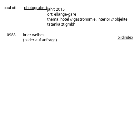
paul ott
photografiert
jahr: 2015
ort: ellange-gare
thema: hotel // gastronomie, interior // objekte
architekturbüro:
tatanka zt gmbh
0988
krier welbes
bildindex
(bilder auf anfrage)