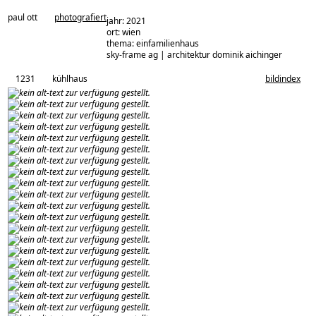
paul ott
photografiert
jahr: 2021
ort: wien
thema: einfamilienhaus
architekturbüro:
sky-frame ag | architektur dominik aichinger
1231
kühlhaus
bildindex