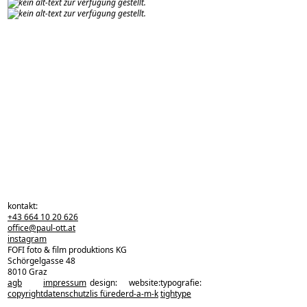
kontakt:
+43 664 10 20 626
office@paul-ott.at
instagram
FOFI foto & film produktions KG
Schörgelgasse 48
8010 Graz
agb
impressum
design:
website:
typografie:
zurück zu den projekten
copyright
datenschutz
lis füreder
d-a-m-k
tightype
zurück nach oben