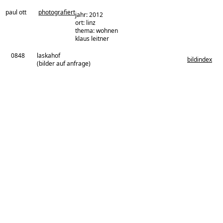
paul ott
photografiert
jahr: 2012
ort: linz
thema: wohnen
architekturbüro:
klaus leitner
0848
laskahof
bildindex
(bilder auf anfrage)