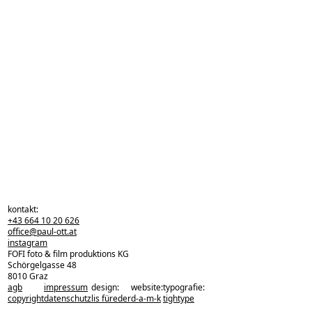
kontakt:
+43 664 10 20 626
office@paul-ott.at
instagram
FOFI foto & film produktions KG
Schörgelgasse 48
8010 Graz
agb
impressum
design:
website:
typografie:
zurück zu den projekten
copyright
datenschutz
lis füreder
d-a-m-k
tightype
zurück nach oben