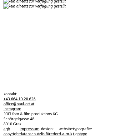
kontakt:
+43 664 10 20 626
office@paul-ott.at
instagram
FOFI foto & film produktions KG
Schörgelgasse 48
8010 Graz
agb
impressum
design:
website:
typografie:
zurück zu den projekten
copyright
datenschutz
lis füreder
d-a-m-k
tightype
zurück nach oben