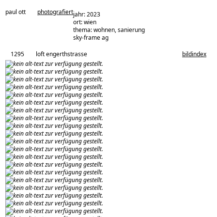
paul ott
photografiert
jahr: 2023
ort: wien
thema: wohnen, sanierung
architekturbüro:
sky-frame ag
1295
loft engerthstrasse
bildindex