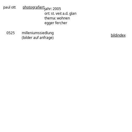
paul ott
photografiert
jahr: 2005
ort: st. veit a.d. glan
thema: wohnen
architekturbüro:
egger fercher
0525
milleniumssiedlung
bildindex
(bilder auf anfrage)