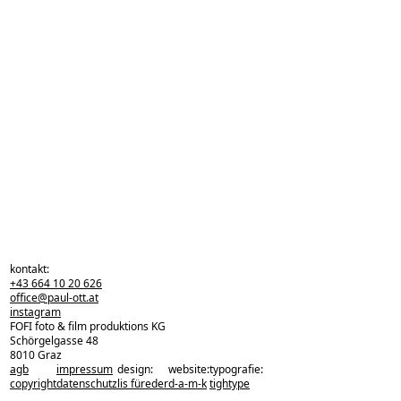
kontakt:
+43 664 10 20 626
office@paul-ott.at
instagram
FOFI foto & film produktions KG
Schörgelgasse 48
8010 Graz
agb
impressum
design:
website:
typografie:
zurück zu den projekten
copyright
datenschutz
lis füreder
d-a-m-k
tightype
zurück nach oben