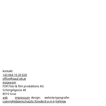
kontakt:
+43 664 10 20 626
office@paul-ott.at
instagram
FOFI foto & film produktions KG
Schörgelgasse 48
8010 Graz
agb
impressum
design:
website:
typografie:
zurück zu den projekten
copyright
datenschutz
lis füreder
d-a-m-k
tightype
zurück nach oben