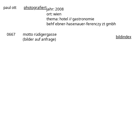
paul ott
photografiert
jahr: 2008
ort: wien
thema: hotel // gastronomie
architekturbüro:
behf ebner-hasenauer-ferenczy zt gmbh
0667
motto rüdigergasse
bildindex
(bilder auf anfrage)