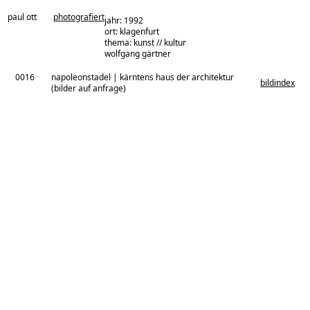
paul ott
photografiert
jahr: 1992
ort: klagenfurt
thema: kunst // kultur
architekturbüro:
wolfgang gärtner
0016
napoleonstadel | kärntens haus der architektur
bildindex
(bilder auf anfrage)