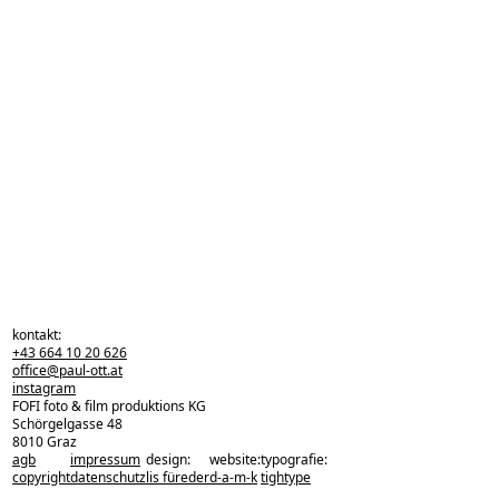
kontakt:
+43 664 10 20 626
office@paul-ott.at
instagram
FOFI foto & film produktions KG
Schörgelgasse 48
8010 Graz
agb
impressum
design:
website:
typografie:
zurück zu den projekten
copyright
datenschutz
lis füreder
d-a-m-k
tightype
zurück nach oben