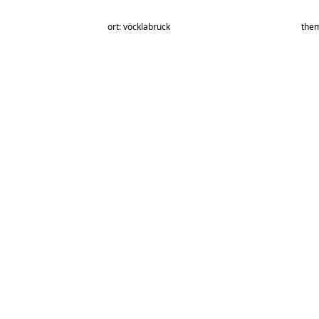
ort: vöcklabruck
them