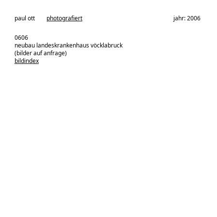
architekturbüro:
paul ott
photografiert
jahr: 2006
0606
neubau landeskrankenhaus vöcklabruck
(bilder auf anfrage)
bildindex