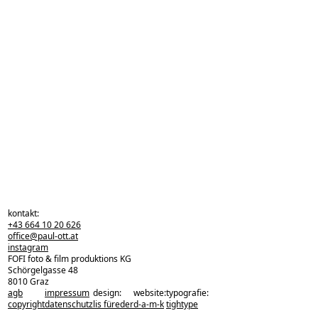
kontakt:
+43 664 10 20 626
office@paul-ott.at
instagram
FOFI foto & film produktions KG
Schörgelgasse 48
8010 Graz
agb
impressum
design:
website:
typografie:
zurück zu den projekten
copyright
datenschutz
lis füreder
d-a-m-k
tightype
zurück nach oben