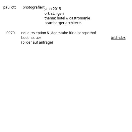
paul ott
photografiert
jahr: 2015
ort: st. ilgen
thema: hotel // gastronomie
architekturbüro:
bramberger architects
0979
neue rezeption & jägerstube für alpengasthof
bodenbauer
bildindex
(bilder auf anfrage)