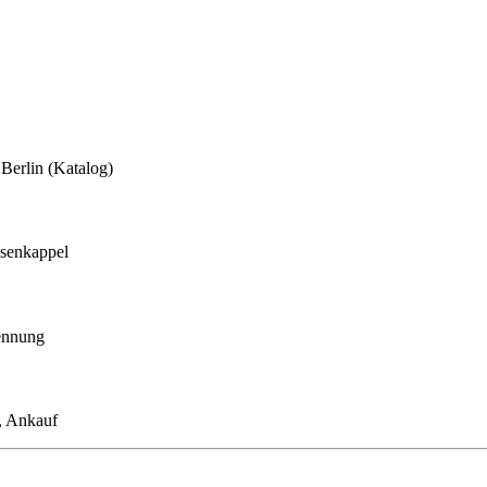
 Berlin (Katalog)
isenkappel
kennung
h, Ankauf