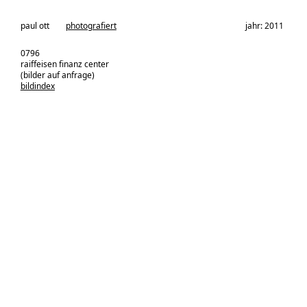
architekturbüro:
paul ott
photografiert
jahr: 2011
0796
raiffeisen finanz center
(bilder auf anfrage)
bildindex