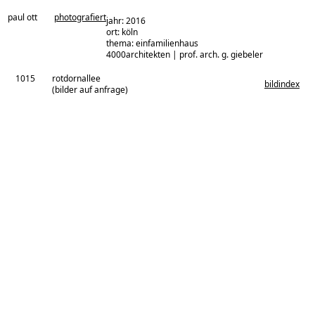
paul ott
photografiert
jahr: 2016
ort: köln
thema: einfamilienhaus
architekturbüro:
4000architekten | prof. arch. g. giebeler
1015
rotdornallee
bildindex
(bilder auf anfrage)