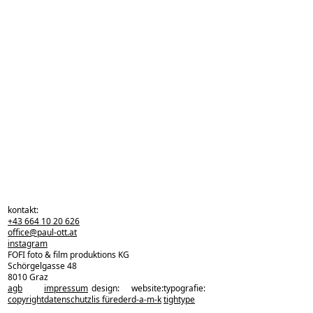
kontakt:
+43 664 10 20 626
office@paul-ott.at
instagram
FOFI foto & film produktions KG
Schörgelgasse 48
8010 Graz
agb
impressum
design:
website:
typografie:
zurück zu den projekten
copyright
datenschutz
lis füreder
d-a-m-k
tightype
zurück nach oben