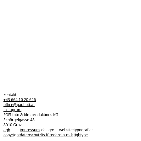
kontakt:
+43 664 10 20 626
office@paul-ott.at
instagram
FOFI foto & film produktions KG
Schörgelgasse 48
8010 Graz
agb
impressum
design:
website:
typografie:
zurück zu den projekten
copyright
datenschutz
lis füreder
d-a-m-k
tightype
zurück nach oben