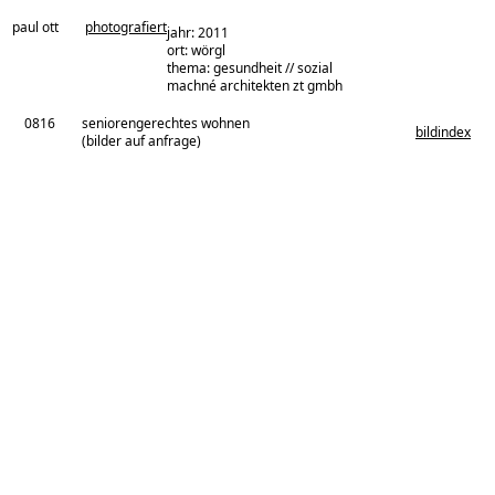
paul ott
photografiert
jahr: 2011
ort: wörgl
thema: gesundheit // sozial
architekturbüro:
machné architekten zt gmbh
0816
seniorengerechtes wohnen
bildindex
(bilder auf anfrage)