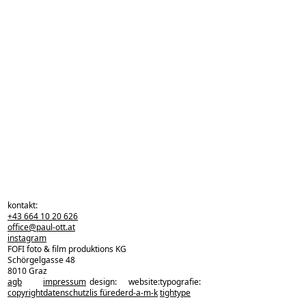
kontakt:
+43 664 10 20 626
office@paul-ott.at
instagram
FOFI foto & film produktions KG
Schörgelgasse 48
8010 Graz
agb
impressum
design:
website:
typografie:
zurück zu den projekten
copyright
datenschutz
lis füreder
d-a-m-k
tightype
zurück nach oben