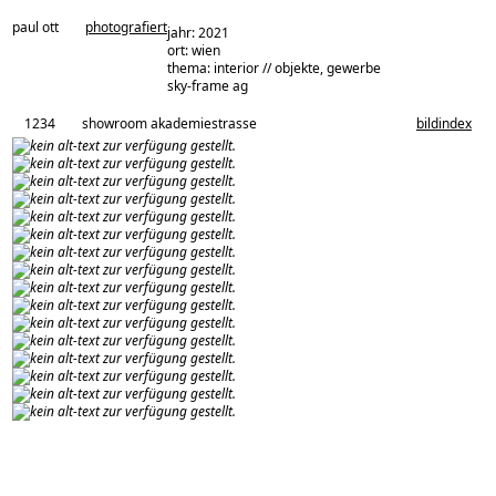
paul ott
photografiert
jahr: 2021
ort: wien
thema: interior // objekte, gewerbe
architekturbüro:
sky-frame ag
1234
showroom akademiestrasse
bildindex