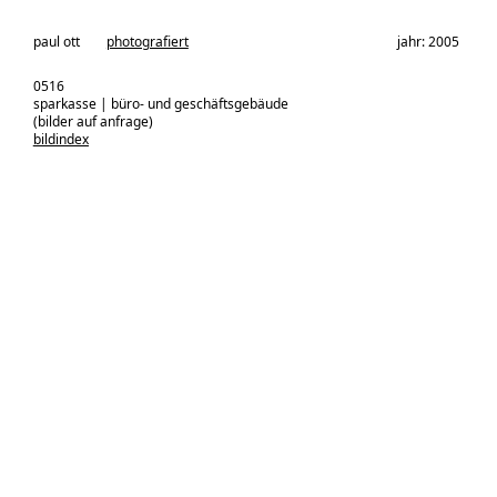
architekturbüro:
paul ott
photografiert
jahr: 2005
0516
sparkasse | büro- und geschäftsgebäude
(bilder auf anfrage)
bildindex