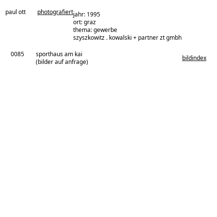
paul ott
photografiert
jahr: 1995
ort: graz
thema: gewerbe
architekturbüro:
szyszkowitz . kowalski + partner zt gmbh
0085
sporthaus am kai
bildindex
(bilder auf anfrage)