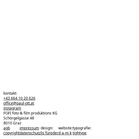
kontakt:
+43 664 10 20 626
office@paul-ott.at
instagram
FOFI foto & film produktions KG
Schörgelgasse 48
8010 Graz
agb
impressum
design:
website:
typografie:
zurück zu den projekten
copyright
datenschutz
lis füreder
d-a-m-k
tightype
zurück nach oben