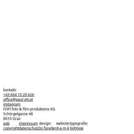
kontakt:
+43 664 10 20 626
office@paul-ott.at
instagram
FOFI foto & film produktions KG
Schörgelgasse 48
8010 Graz
agb
impressum
design:
website:
typografie:
zurück zu den projekten
copyright
datenschutz
lis füreder
d-a-m-k
tightype
zurück nach oben