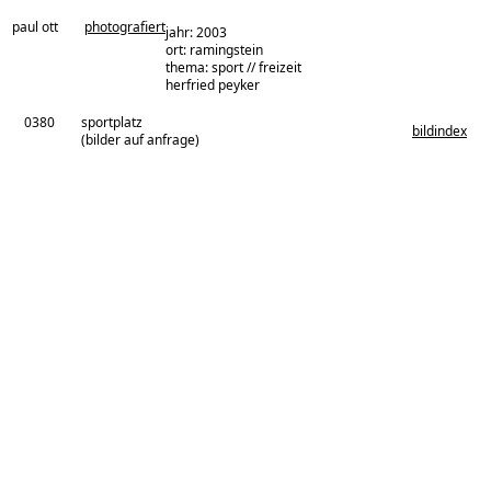
paul ott
photografiert
jahr: 2003
ort: ramingstein
thema: sport // freizeit
architekturbüro:
herfried peyker
0380
sportplatz
bildindex
(bilder auf anfrage)