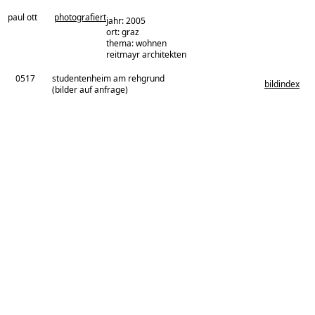
paul ott
photografiert
jahr: 2005
ort: graz
thema: wohnen
architekturbüro:
reitmayr architekten
0517
studentenheim am rehgrund
bildindex
(bilder auf anfrage)