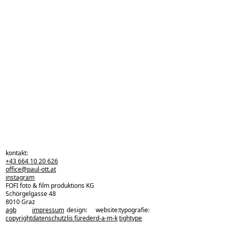
kontakt:
+43 664 10 20 626
office@paul-ott.at
instagram
FOFI foto & film produktions KG
Schörgelgasse 48
8010 Graz
agb
impressum
design:
website:
typografie:
zurück zu den projekten
copyright
datenschutz
lis füreder
d-a-m-k
tightype
zurück nach oben