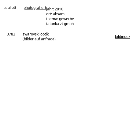
paul ott
photografiert
jahr: 2010
ort: absam
thema: gewerbe
architekturbüro:
tatanka zt gmbh
0783
swarovski optik
bildindex
(bilder auf anfrage)