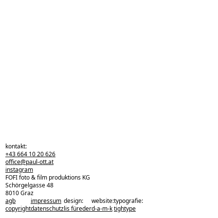
kontakt:
+43 664 10 20 626
office@paul-ott.at
instagram
FOFI foto & film produktions KG
Schörgelgasse 48
8010 Graz
agb
impressum
design:
website:
typografie:
zurück zu den projekten
copyright
datenschutz
lis füreder
d-a-m-k
tightype
zurück nach oben