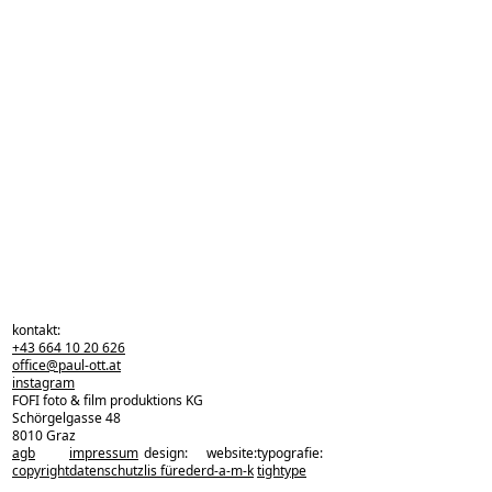
kontakt:
+43 664 10 20 626
office@paul-ott.at
instagram
FOFI foto & film produktions KG
Schörgelgasse 48
8010 Graz
agb
impressum
design:
website:
typografie:
zurück zu den projekten
copyright
datenschutz
lis füreder
d-a-m-k
tightype
zurück nach oben