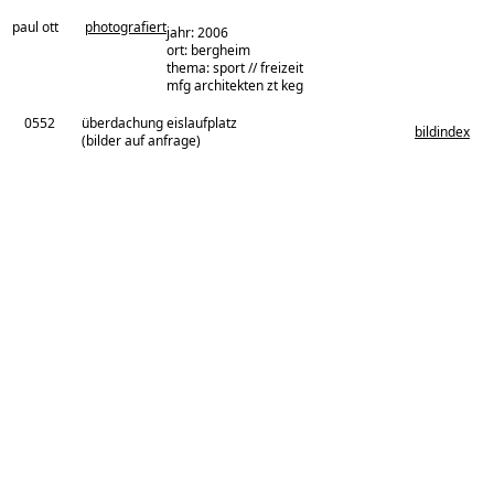
paul ott
photografiert
jahr: 2006
ort: bergheim
thema: sport // freizeit
architekturbüro:
mfg architekten zt keg
0552
überdachung eislaufplatz
bildindex
(bilder auf anfrage)